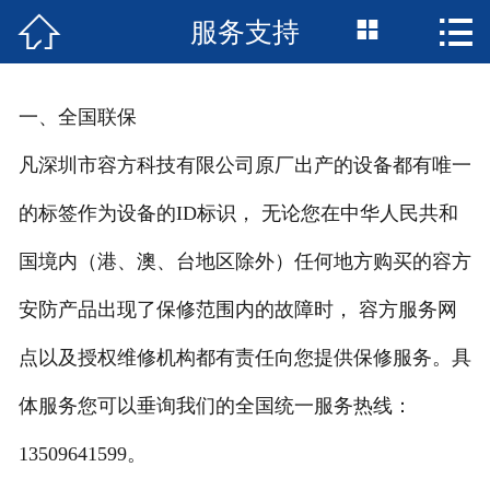



服务支持
首页

公司简介
一、全国联保
新闻资讯
凡深圳市容方科技有限公司原厂出产的设备都有唯一
产品中心
的标签作为设备的ID标识， 无论您在中华人民共和
成功案例
国境内（港、澳、台地区除外）任何地方购买的容方
安防产品出现了保修范围内的故障时， 容方服务网
资质荣誉
点以及授权维修机构都有责任向您提供保修服务。具
服务支持
体服务您可以垂询我们的全国统一服务热线：
技术支持
13509641599
。
服务承诺