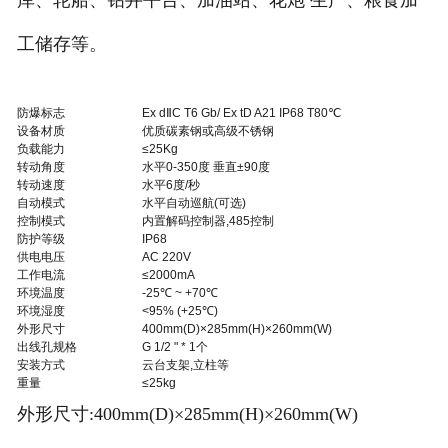
库、轮船、钻井平台、加油站、花炮 生产、粮食加
工储存等。
防爆标志
Ex dⅡC T6 Gb/ Ex tD A21 IP68 T80℃
设备材质
优质碳素钢或高级不锈钢
负载能力
≤25Kg
转动角度
水平0-350度 垂直±90度
转动速度
水平6度/秒
自动模式
水平自动巡航(可选)
控制模式
内置解码控制器,485控制
防护等级
IP68
供电电压
AC 220V
工作电流
≤2000mA
环境温度
-25℃ ~ +70℃
环境湿度
<95% (+25℃)
外形尺寸
400mm(D)×285mm(H)×260mm(W)
出线孔规格
G 1/2 " * 1个
安装方式
云台支架,立柱等
重量
≤25kg
外形尺寸:400mm(D)×285mm(H)×260mm(W)