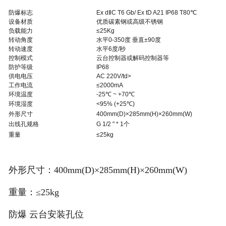
防爆标志
Ex dⅡC T6 Gb/ Ex tD A21 IP68 T80℃
设备材质
优质碳素钢或高级不锈钢
负载能力
≤25Kg
转动角度
水平0-350度 垂直±90度
转动速度
水平6度/秒
控制模式
云台控制器或解码控制器等
防护等级
IP68
供电电压
AC 220V/td>
工作电流
≤2000mA
环境温度
-25℃ ~ +70℃
环境湿度
<95% (+25℃)
外形尺寸
400mm(D)×285mm(H)×260mm(W)
出线孔规格
G 1/2 " * 1个
重量
≤25kg
外形尺寸：400mm(D)×285mm(H)×260mm(W)
重量：≤25kg
防爆 云台安装孔位